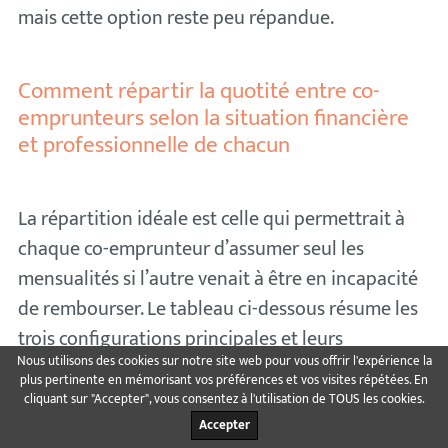
mais cette option reste peu répandue.
Comment répartir la quotité entre co-
emprunteurs selon la situation financière
et professionnelle de chacun
La répartition idéale est celle qui permettrait à
chaque co-emprunteur d’assumer seul les
mensualités si l’autre venait à être en incapacité
de rembourser. Le tableau ci-dessous résume les
trois configurations principales et leurs
Nous utilisons des cookies sur notre site web pour vous offrir l'expérience la
conséquences en cas de sinistre sur l’un des co-
plus pertinente en mémorisant vos préférences et vos visites répétées. En
emprunteurs.
cliquant sur "Accepter", vous consentez à l'utilisation de TOUS les cookies.
Accepter