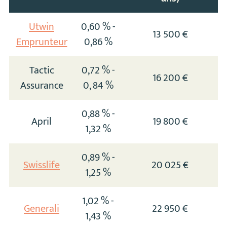
Utwin
0,60 % -
13 500 €
Emprunteur
0,86 %
Tactic
0,72 % -
16 200 €
Assurance
0, 84 %
0,88 % -
April
19 800 €
1,32 %
0,89 % -
Swisslife
20 025 €
1,25 %
1,02 % -
Generali
22 950 €
1,43 %