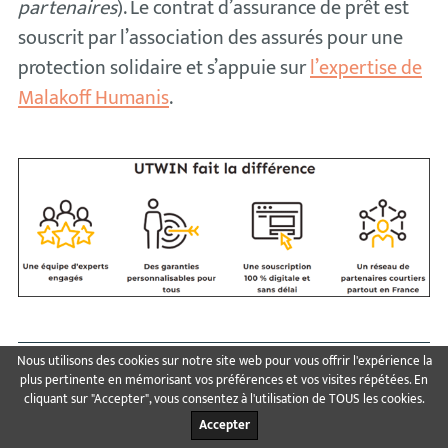
partenaires
). Le contrat d’assurance de prêt est
souscrit par l’association des assurés pour une
protection solidaire et s’appuie sur
l’expertise de
Malakoff Humanis
.
Nous utilisons des cookies sur notre site web pour vous offrir l'expérience la
Notre avis sur
plus pertinente en mémorisant vos préférences et vos visites répétées. En
cliquant sur "Accepter", vous consentez à l'utilisation de TOUS les cookies.
Accepter
l’assurance emprunteur