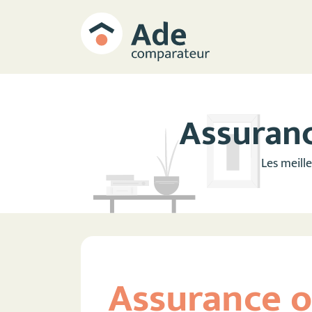
Assuran
Les meill
Assurance o