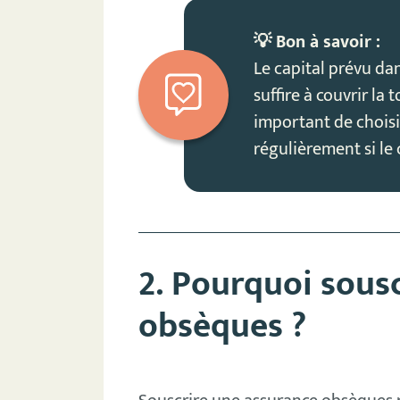
💡 Bon à savoir :
Le capital prévu d
suffire à couvrir la 
important de choisir
régulièrement si le 
2. Pourquoi sous
obsèques ?