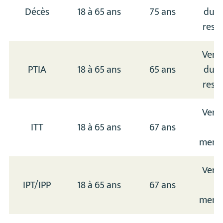
Décès
18 à 65 ans
75 ans
du c
rest
Vers
PTIA
18 à 65 ans
65 ans
du c
rest
Vers
ITT
18 à 65 ans
67 ans
d
mensu
Vers
IPT/IPP
18 à 65 ans
67 ans
d
mensu