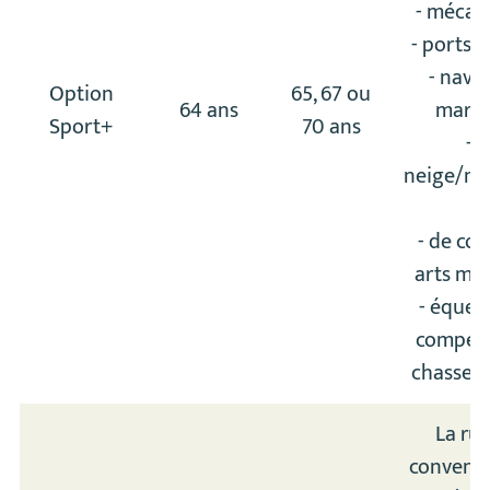
- mécan
- ports a
- navi
Option
65, 67 ou
64 ans
marit
Sport+
70 ans
- 
neige/m
;
- de co
arts mar
- éques
compéti
chasse à
La ru
conventi