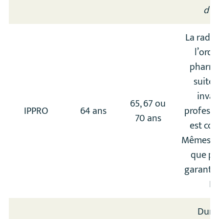
d’I
La radia
l’ordr
pharma
suite 
inval
65, 67 ou
IPPRO
64 ans
professi
70 ans
est cou
Mêmes é
que po
garantie
IT
Duré