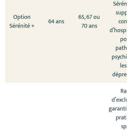
Sérénit
suppri
Option
65, 67 ou
64 ans
condi
Sérénité +
70 ans
d’hospita
pour
pathol
psychiat
les é
dépressi
Rach
d’exclus
garantie l
pratiq
spor