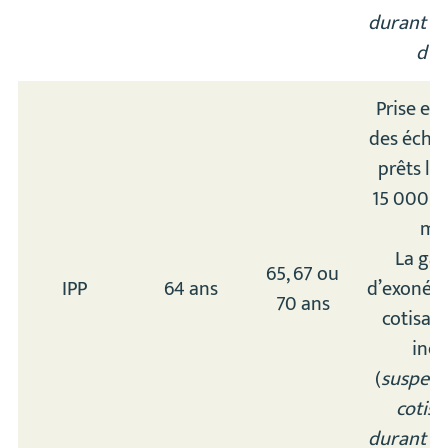
durant la
d’I
Prise en
des éché
prêts li
15 000 e
moi
La gar
65, 67 ou
IPP
64 ans
d’exonéra
70 ans
cotisati
incl
(
suspens
cotisa
durant la