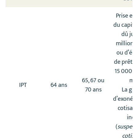
Prise en
du capita
dû jus
millions
ou d’éc
de prêt l
15 000 e
65, 67 ou
moi
IPT
64 ans
70 ans
La gar
d’exonéra
cotisati
incl
(
suspens
cotisa