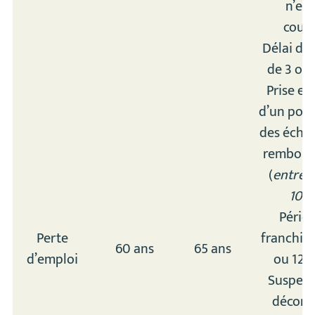
n’est
couve
Délai de
de 3 ou 
Prise en
d’un pou
des éché
rembour
(
entre 
100
Pério
Perte
franchise
60 ans
65 ans
d’emploi
ou 120 
Suspens
décomp