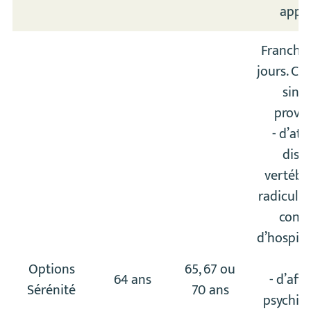
appli
Franchis
jours. Cou
sinis
proven
- d’att
disca
vertébr
radiculai
condi
d’hospita
;
Options
65, 67 ou
64 ans
- d’aff
Sérénité
70 ans
psychiat