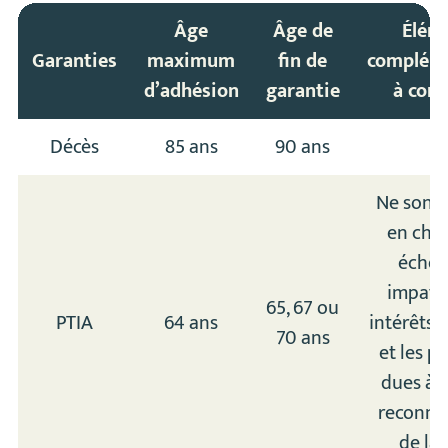
Âge
Âge de
Élém
Garanties
maximum
fin de
compléme
d’adhésion
garantie
à conn
Décès
85 ans
90 ans
Ne sont 
en char
échéa
impayée
65, 67 ou
PTIA
64 ans
intérêts 
70 ans
et les p
dues à 
reconna
de la 