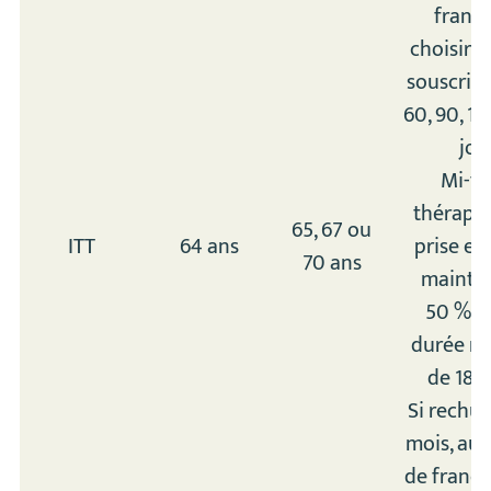
franch
choisir l
souscript
60, 90, 1
jou
Mi-t
thérapeu
65, 67 ou
ITT
64 ans
prise en
70 ans
mainte
50 % s
durée m
de 180 
Si rechut
mois, auc
de franch